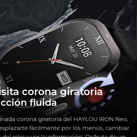
sita corona giratoria
acción fluida
finada corona giratoria del HAYLOU IRON Neo,
splazarte fácilmente por los menús, cambiar
s del reloj y ver la información. Disfruta de un