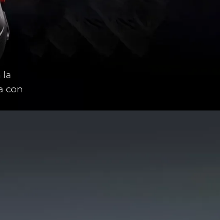
 la
a con