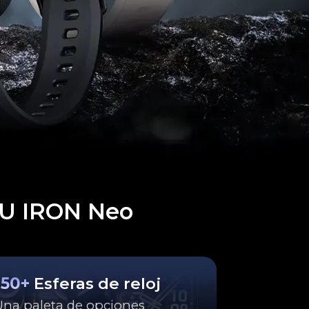
OU IRON Neo
150+
Esferas de reloj
Una paleta de opciones