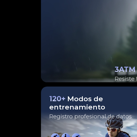
3ATM
Resiste 
120+
Modos de
entrenamiento
Registro profesional de datos