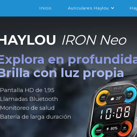
Inicio
Auriculares Haylou
Ha
HAYLOU
IRON Neo
Explora en profundid
Brilla con luz propia
Pantalla HD de 1,95
Llamadas Bluetooth
Monitoreo de salud
Batería de larga duración