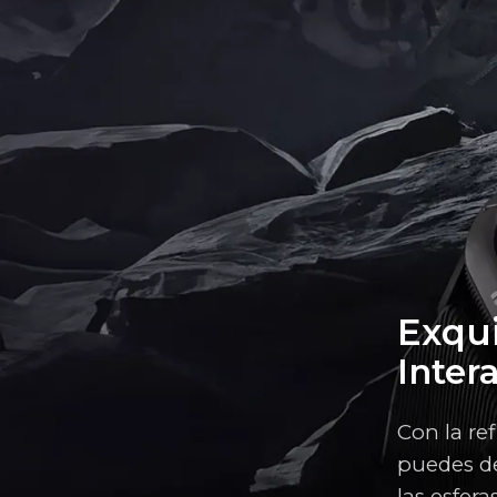
Exqui
Inter
Con la re
puedes de
las esfera