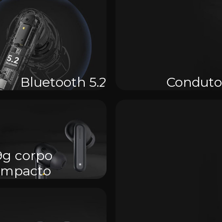
Bluetooth 5.2
Conduto
9g corpo
ompacto