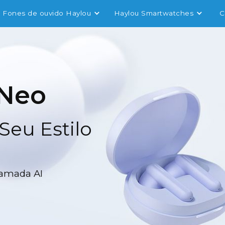
Fones de ouvido Haylou
Haylou Smartwatches
C
 Neo
Seu Estilo
amada AI