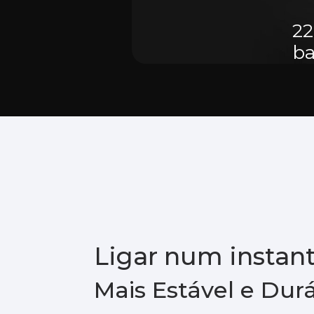
22
ba
Ligar num instan
Mais Estável e Dur