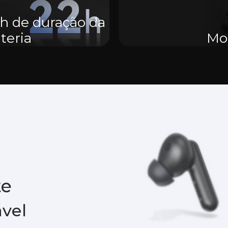
h de duração da
teria
Mod
te
ável