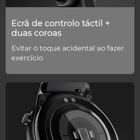
Ecrã de controlo táctil +
duas coroas
Evitar o toque acidental ao fazer
exercício.