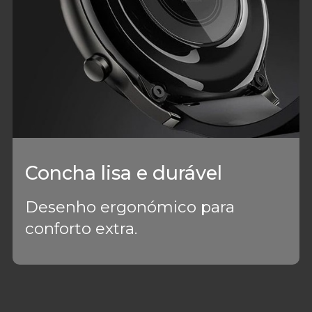
Concha lisa e durável
Desenho ergonómico para
conforto extra.