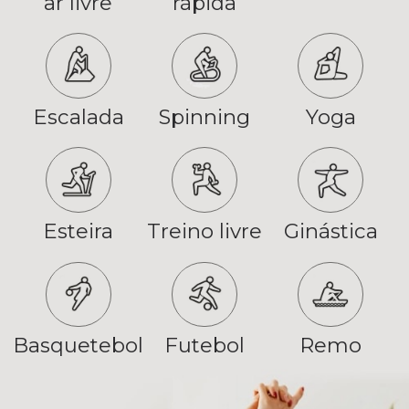
ar livre
rápida
Escalada
Spinning
Yoga
Esteira
Treino livre
Ginástica
Basquetebol
Futebol
Remo