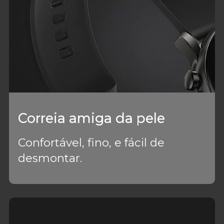
Correia amiga da pele
Confortável, fino, e fácil de
desmontar.