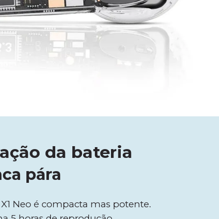
ação da bateria
ca pára
u X1 Neo é compacta mas potente.
a 5 horas de reprodução,