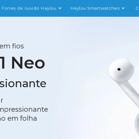
Fones de ouvido Haylou
Haylou Smartwatches
C
em fios
1 Neo
sionante
r
mpressionante
ho em folha