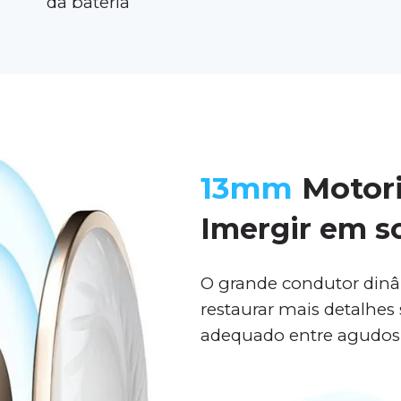
da bateria
13mm
Motori
Imergir em s
O grande condutor din
restaurar mais detalhes 
adequado entre agudos,