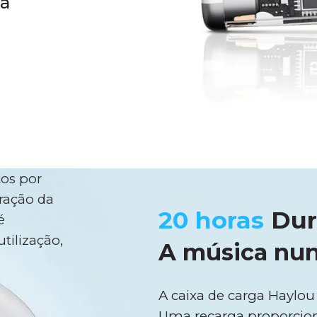
ia
tos por
uração da
20 horas
Dur
é
tilização,
A música nun
A caixa de carga Haylo
Uma recarga proporcion