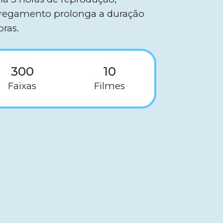
rregamento prolonga a duração
oras.
300
10
Faixas
Filmes