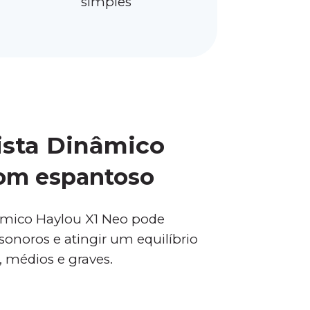
simples
sta Dinâmico
om espantoso
âmico Haylou X1 Neo pode
sonoros e atingir um equilíbrio
 médios e graves.